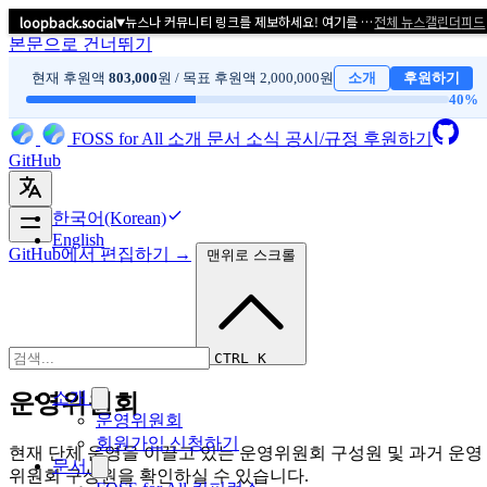
뉴스나 커뮤니티 링크를 제보하세요! 여기를 클릭해서 알려주세요.
전체 뉴스
캘린더
피드
loopback.social
▼
본문으로 건너뛰기
현재 후원액
803,000
원 / 목표 후원액 2,000,000원
소개
후원하기
40
%
FOSS for All
소개
문서
소식
공시/규정
후원하기
GitHub
한국어(Korean)
English
GitHub에서 편집하기 →
맨위로 스크롤
CTRL K
소개
운영위원회
운영위원회
회원가입 신청하기
현재 단체 운영을 이끌고 있는 운영위원회 구성원 및 과거 운영
문서
위원회 구성원을 확인하실 수 있습니다.