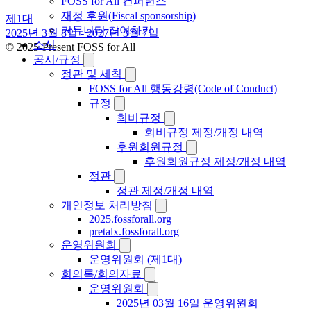
FOSS for All 컨퍼런스
재정 후원(Fiscal sponsorship)
제1대
커뮤니티 참여하기
2025년 3월 8일 - 2027년 3월 7일
소식
© 2025-Present FOSS for All
공시/규정
정관 및 세칙
FOSS for All 행동강령(Code of Conduct)
규정
회비규정
회비규정 제정/개정 내역
후원회원규정
후원회원규정 제정/개정 내역
정관
정관 제정/개정 내역
개인정보 처리방침
2025.fossforall.org
pretalx.fossforall.org
운영위원회
운영위원회 (제1대)
회의록/회의자료
운영위원회
2025년 03월 16일 운영위원회